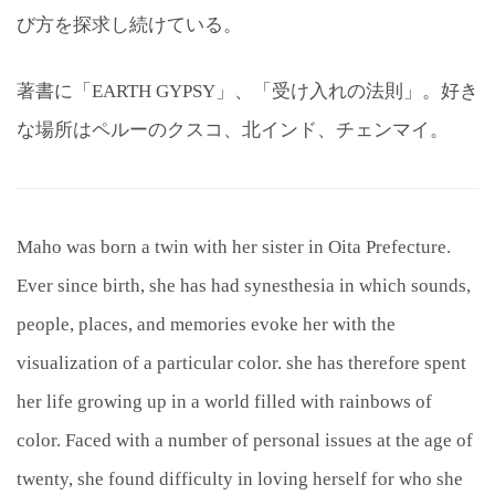
び方を探求し続けている。
著書に「EARTH GYPSY」、「受け入れの法則」。好き
な場所はペルーのクスコ、北インド、チェンマイ。
Maho was born a twin with her sister in Oita Prefecture.
Ever since birth, she has had synesthesia in which sounds,
people, places, and memories evoke her with the
visualization of a particular color. she has therefore spent
her life growing up in a world filled with rainbows of
color. Faced with a number of personal issues at the age of
twenty, she found difficulty in loving herself for who she