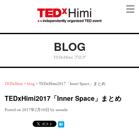
メ
ニ
ュ
ー
BLOG
TEDxHimi ブログ
TEDxHimi
>
blog
>
TEDxHimi2017「Inner Space」まとめ
TEDxHimi2017「Inner Space」まとめ
Posted on
2017年2月16日
by
sawada