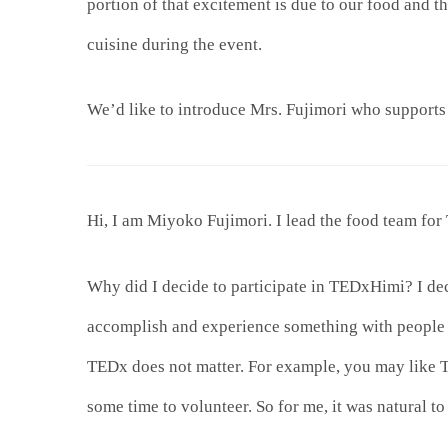
portion of that excitement is due to our food and 
cuisine during the event.
We’d like to introduce Mrs. Fujimori who
supports
Hi, I am Miyoko Fujimori. I lead the food team fo
Why did I decide to participate in TEDxHimi? I deci
accomplish and experience something with people 
TEDx does not matter. For example, you may like T
some time to volunteer. So for me, it was natural to