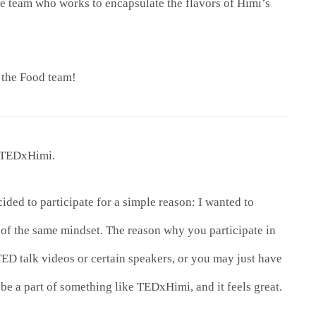
the team who works to encapsulate the flavors of Himi’s
 the Food team!
r TEDxHimi.
ded to participate for a simple reason: I wanted to
of the same mindset. The reason why you participate in
ED talk videos or certain speakers, or you may just have
 be a part of something like TEDxHimi, and it feels great.