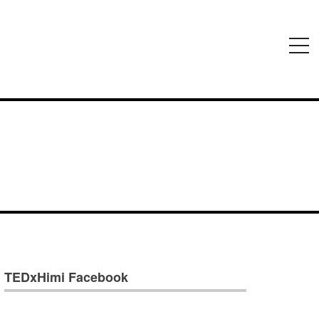
メ
ニ
ュ
ー
TEDxHimi Facebook